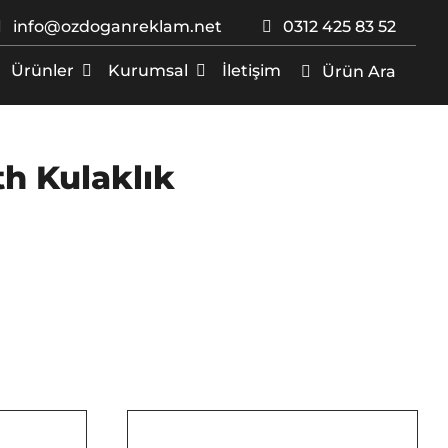
info@ozdoganreklam.net
0312 425 83 52
Ürünler
Kurumsal
İletişim
Ürün Ara
th Kulaklık
/
DETAYLAR