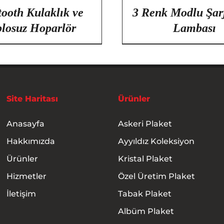
tooth Kulaklık ve
3 Renk Modlu Şar
losuz Hoparlör
Lambası
Site Haritası
Ürünler
Anasayfa
Askeri Plaket
Hakkımızda
Ayyıldız Koleksiyon
Ürünler
Kristal Plaket
Hizmetler
Özel Üretim Plaket
İletişim
Tabak Plaket
Albüm Plaket