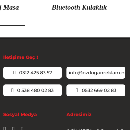
j Masa
Bluetooth Kulaklık
İletişime Geç !
0312 425 83 52
info@ozdoganreklam.net
0 538 480 02 83
0532 669 02 83
Sosyal Medya
Adresimiz