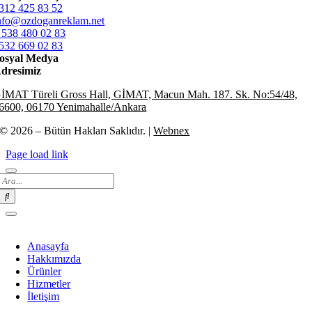
312 425 83 52
nfo@ozdoganreklam.net
 538 480 02 83
532 669 02 83
osyal Medya
dresimiz
İMAT Türeli Gross Hall, GİMAT, Macun Mah. 187. Sk. No:54/48,
6600, 06170 Yenimahalle/Ankara
© 2026 – Bütün Hakları Saklıdır. |
Webnex
Page load link
Search
for:
Anasayfa
Hakkımızda
Ürünler
Hizmetler
İletişim