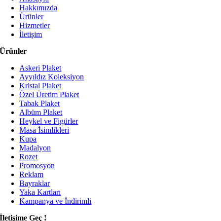
Hakkımızda
Ürünler
Hizmetler
İletişim
Ürünler
Askeri Plaket
Ayyıldız Koleksiyon
Kristal Plaket
Özel Üretim Plaket
Tabak Plaket
Albüm Plaket
Heykel ve Figürler
Masa İsimlikleri
Kupa
Madalyon
Rozet
Promosyon
Reklam
Bayraklar
Yaka Kartları
Kampanya ve İndirimli
İletişime Geç !