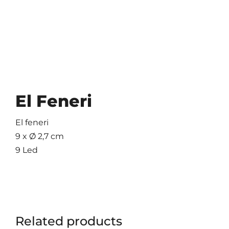
El Feneri
El feneri
9 x Ø 2,7 cm
9 Led
Related products