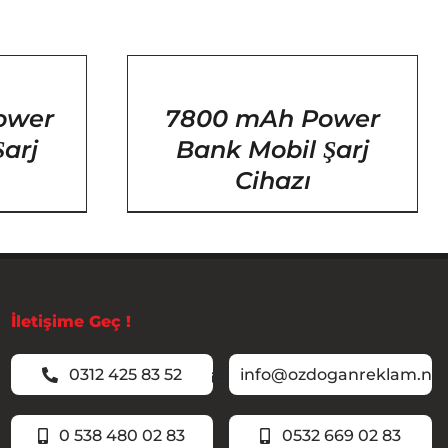
/
DETAYLAR
ower
7800 mAh Power
arj
Bank Mobil Şarj
Cihazı
İletişime Geç !
0312 425 83 52
info@ozdoganreklam.ne
0 538 480 02 83
0532 669 02 83