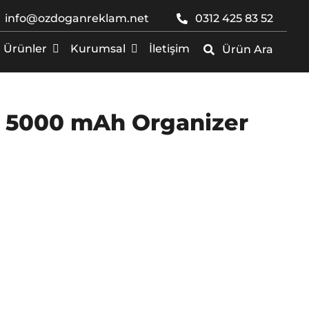
info@ozdoganreklam.net
0312 425 83 52
Ürünler
Kurumsal
İletişim
Ürün Ara
 5000 mAh Organizer