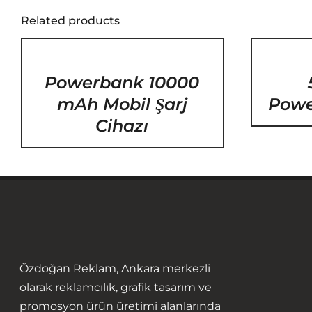
Related products
/
/
DETAYLAR
DETAYLAR
Powerbank 10000
mAh Mobil Şarj
Powe
Cihazı
Özdoğan Reklam, Ankara merkezli
olarak reklamcılık, grafik tasarım ve
promosyon ürün üretimi alanlarında