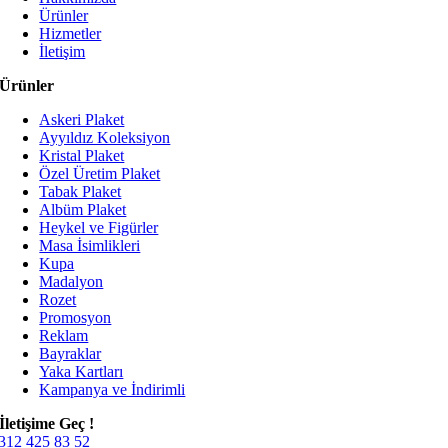
Ürünler
Hizmetler
İletişim
Ürünler
Askeri Plaket
Ayyıldız Koleksiyon
Kristal Plaket
Özel Üretim Plaket
Tabak Plaket
Albüm Plaket
Heykel ve Figürler
Masa İsimlikleri
Kupa
Madalyon
Rozet
Promosyon
Reklam
Bayraklar
Yaka Kartları
Kampanya ve İndirimli
İletişime Geç !
312 425 83 52