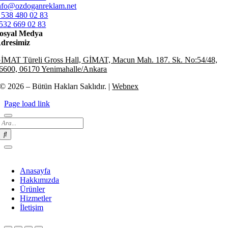
nfo@ozdoganreklam.net
 538 480 02 83
532 669 02 83
osyal Medya
dresimiz
İMAT Türeli Gross Hall, GİMAT, Macun Mah. 187. Sk. No:54/48,
6600, 06170 Yenimahalle/Ankara
© 2026 – Bütün Hakları Saklıdır. |
Webnex
Page load link
Search
for:
Anasayfa
Hakkımızda
Ürünler
Hizmetler
İletişim