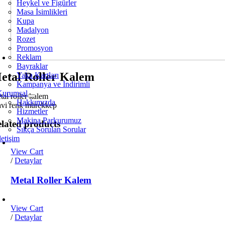
Heykel ve Figürler
Masa İsimlikleri
Kupa
Madalyon
Rozet
Promosyon
Reklam
Bayraklar
etal Roller Kalem
Yaka Kartları
Kampanya ve İndirimli
Kurumsal
tal roller kalem
Hakkımızda
vi renk mürekkep
Hizmetler
Makina Parkurumuz
lated products
Sıkça Sorulan Sorular
letişim
View Cart
/
Detaylar
Metal Roller Kalem
View Cart
/
Detaylar