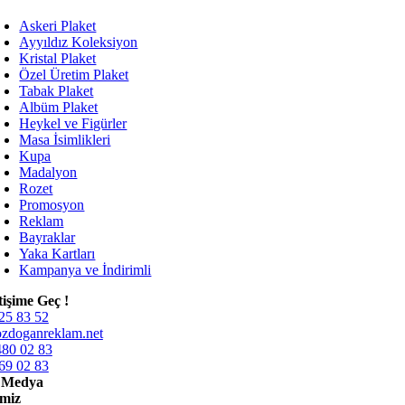
Askeri Plaket
Ayyıldız Koleksiyon
Kristal Plaket
Özel Üretim Plaket
Tabak Plaket
Albüm Plaket
Heykel ve Figürler
Masa İsimlikleri
Kupa
Madalyon
Rozet
Promosyon
Reklam
Bayraklar
Yaka Kartları
Kampanya ve İndirimli
etişime Geç !
25 83 52
zdoganreklam.net
480 02 83
69 02 83
l Medya
miz