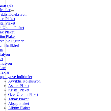
Anasayfa
Ürünler
ıldız Koleksiyon
eri Plaket
tal Plaket
l Üretim Plaket
ak Plaket
üm Plaket
kel ve Figürler
a İsimlikleri
pa
alyon
et
mosyon
klam
raklar
panya ve İndirimler
Ayyıldız Koleksiyon
Askeri Plaket
Kristal Plaket
Özel Üretim Plaket
Tabak Plaket
Ahşap Plaket
Albüm Plaket