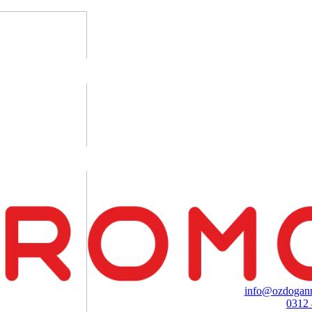
info@ozdoganr
0312 