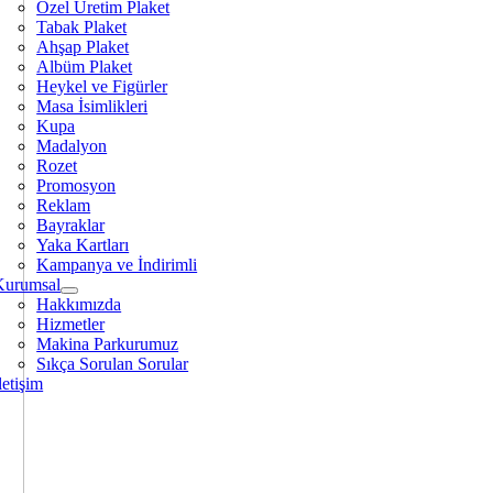
Özel Üretim Plaket
Tabak Plaket
Ahşap Plaket
Albüm Plaket
Heykel ve Figürler
Masa İsimlikleri
Kupa
Madalyon
Rozet
Promosyon
Reklam
Bayraklar
Yaka Kartları
Kampanya ve İndirimli
Kurumsal
Hakkımızda
Hizmetler
Makina Parkurumuz
Sıkça Sorulan Sorular
letişim