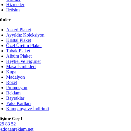
Hizmetler
İletişim
ünler
Askeri Plaket
Ayyıldız Koleksiyon
Kristal Plaket
Özel Üretim Plaket
Tabak Plaket
Albüm Plaket
Heykel ve Figürler
Masa İsimlikleri
Kupa
Madalyon
Rozet
Promosyon
Reklam
Bayraklar
Yaka Kartları
Kampanya ve İndirimli
etişime Geç !
25 83 52
zdoganreklam.net