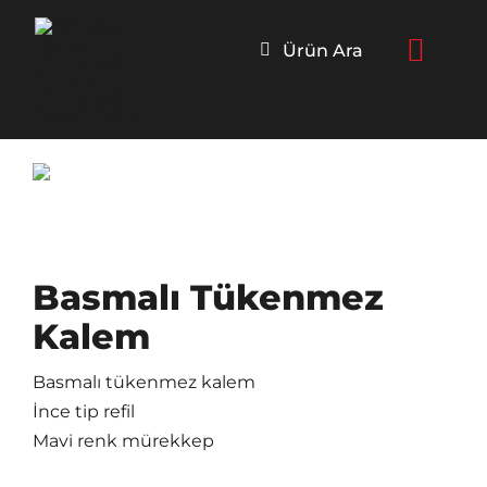
Skip
to
Ürün Ara
content
Basmalı Tükenmez
Kalem
Basmalı tükenmez kalem
İnce tip refil
Mavi renk mürekkep