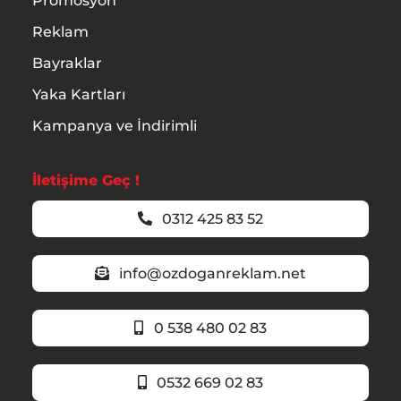
Promosyon
Reklam
Bayraklar
Yaka Kartları
Kampanya ve İndirimli
İletişime Geç !
0312 425 83 52
info@ozdoganreklam.net
0 538 480 02 83
0532 669 02 83