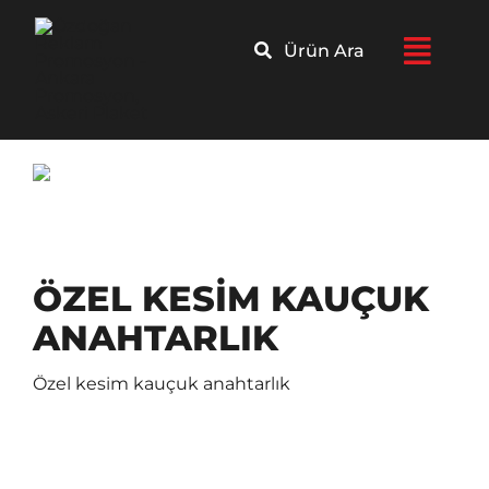
Skip
to
Ürün Ara
content
ÖZEL KESİM KAUÇUK
ANAHTARLIK
Özel kesim kauçuk anahtarlık