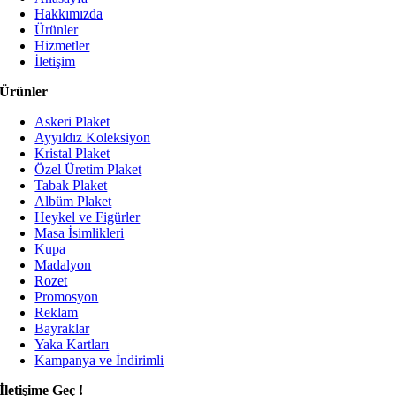
Hakkımızda
Ürünler
Hizmetler
İletişim
Ürünler
Askeri Plaket
Ayyıldız Koleksiyon
Kristal Plaket
Özel Üretim Plaket
Tabak Plaket
Albüm Plaket
Heykel ve Figürler
Masa İsimlikleri
Kupa
Madalyon
Rozet
Promosyon
Reklam
Bayraklar
Yaka Kartları
Kampanya ve İndirimli
İletişime Geç !