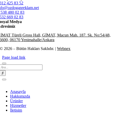
312 425 83 52
nfo@ozdoganreklam.net
 538 480 02 83
532 669 02 83
osyal Medya
dresimiz
İMAT Türeli Gross Hall, GİMAT, Macun Mah. 187. Sk. No:54/48,
6600, 06170 Yenimahalle/Ankara
© 2026 – Bütün Hakları Saklıdır. |
Webnex
Page load link
Search
for:
Anasayfa
Hakkımızda
Ürünler
Hizmetler
İletişim