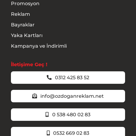
Promosyon
Reklam
Bayraklar
Yaka Kartları
Kampanya ve İndirimli
İletişime Geç !
0312 425 83 52
info@ozdoganreklam.net
0 538 480 02 83
0532 669 02 83