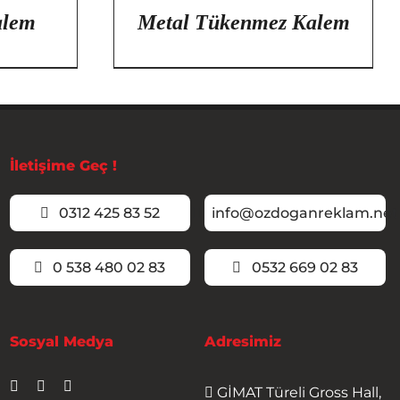
alem
Metal Tükenmez Kalem
İletişime Geç !
0312 425 83 52
info@ozdoganreklam.net
0 538 480 02 83
0532 669 02 83
Sosyal Medya
Adresimiz
GİMAT Türeli Gross Hall,