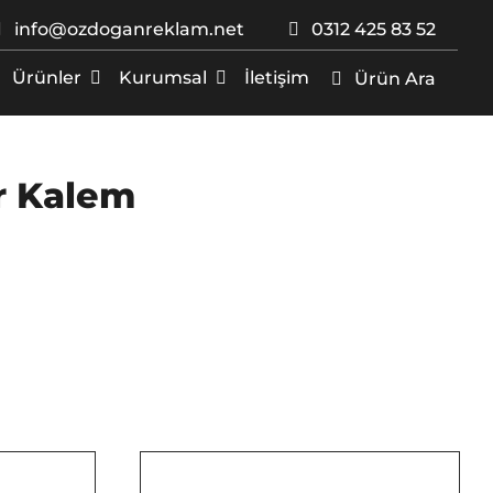
info@ozdoganreklam.net
0312 425 83 52
Ürünler
Kurumsal
İletişim
Ürün Ara
r Kalem
/
DETAYLAR