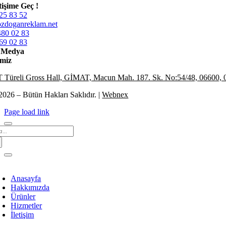
etişime Geç !
25 83 52
zdoganreklam.net
480 02 83
69 02 83
l Medya
miz
Türeli Gross Hall, GİMAT, Macun Mah. 187. Sk. No:54/48, 06600, 
2026 – Bütün Hakları Saklıdır. |
Webnex
Page load link
arch
:
Anasayfa
Hakkımızda
Ürünler
Hizmetler
İletişim