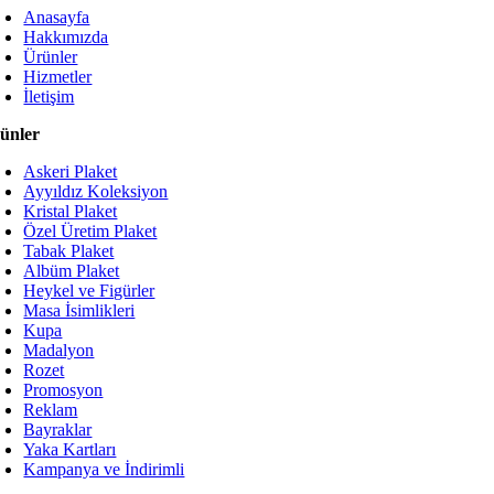
Anasayfa
Hakkımızda
Ürünler
Hizmetler
İletişim
ünler
Askeri Plaket
Ayyıldız Koleksiyon
Kristal Plaket
Özel Üretim Plaket
Tabak Plaket
Albüm Plaket
Heykel ve Figürler
Masa İsimlikleri
Kupa
Madalyon
Rozet
Promosyon
Reklam
Bayraklar
Yaka Kartları
Kampanya ve İndirimli