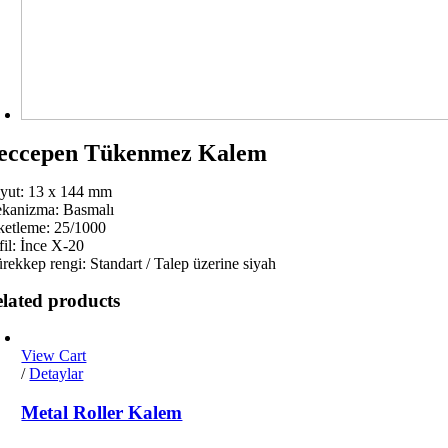
eccepen Tükenmez Kalem
yut: 13 x 144 mm
kanizma: Basmalı
ketleme: 25/1000
fil: İnce X-20
rekkep rengi: Standart / Talep üzerine siyah
lated products
View Cart
/
Detaylar
Metal Roller Kalem