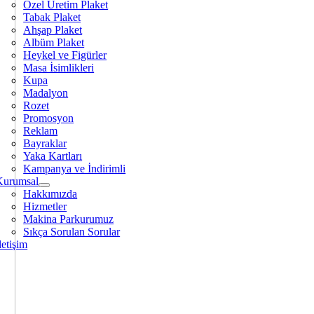
Özel Üretim Plaket
Tabak Plaket
Ahşap Plaket
Albüm Plaket
Heykel ve Figürler
Masa İsimlikleri
Kupa
Madalyon
Rozet
Promosyon
Reklam
Bayraklar
Yaka Kartları
Kampanya ve İndirimli
Kurumsal
Hakkımızda
Hizmetler
Makina Parkurumuz
Sıkça Sorulan Sorular
letişim