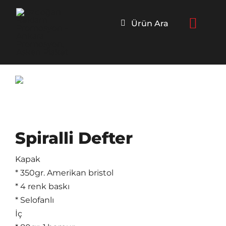
Skip
to
Ürün Ara
content
Spiralli Defter
Kapak
* 350gr. Amerikan bristol
* 4 renk baskı
* Selofanlı
İç