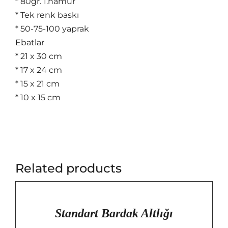
* 80gr. 1.hamur
* Tek renk baskı
* 50-75-100 yaprak
Ebatlar
* 21 x 30 cm
* 17 x 24 cm
* 15 x 21 cm
* 10 x 15 cm
Related products
/
DETAYLAR
Standart Bardak Altlığı