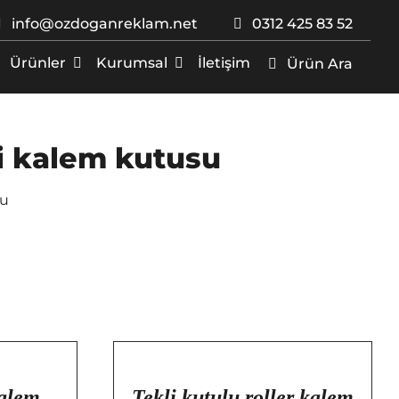
info@ozdoganreklam.net
0312 425 83 52
Ürünler
Kurumsal
İletişim
Ürün Ara
li kalem kutusu
su
/
DETAYLAR
Kalem
Tekli kutulu roller kalem