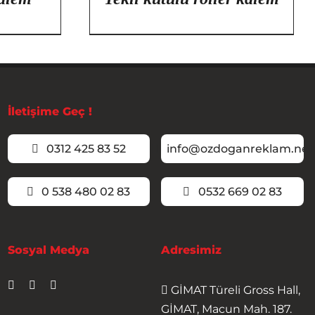
İletişime Geç !
0312 425 83 52
info@ozdoganreklam.net
0 538 480 02 83
0532 669 02 83
Sosyal Medya
Adresimiz
GİMAT Türeli Gross Hall,
GİMAT, Macun Mah. 187.