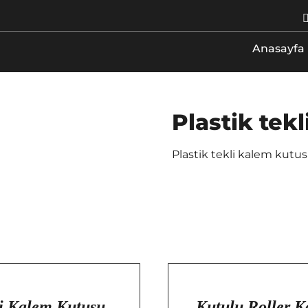
Anasayfa
Plastik tek
Plastik tekli kalem kutu
/
DETAYLAR
li Kalem Kutusu
Kutulu Roller 