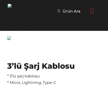
Skip
to
Ürün Ara
content
3’lü Şarj Kablosu
* 3’lü şarj kablosu
* Micro, Lightning, Type-C