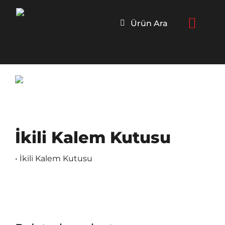
Skip
to
Ürün Ara
content
İkili Kalem Kutusu
• İkili Kalem Kutusu