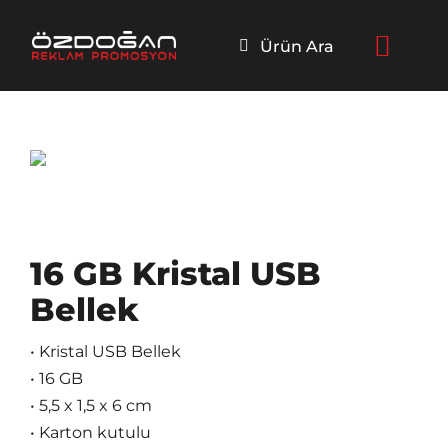
Skip
to
Ürün Ara
content
16 GB Kristal USB
Bellek
• Kristal USB Bellek
• 16 GB
• 5,5 x 1,5 x 6 cm
• Karton kutulu