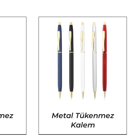
YLAR
nmez
Metal Tükenmez
Kalem