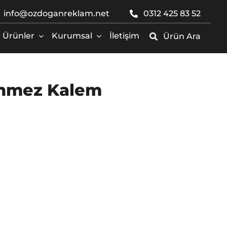
info@ozdoganreklam.net
0312 425 83 52
Ürünler
Kurumsal
İletişim
Ürün Ara
enmez Kalem