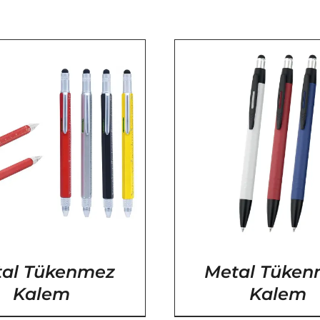
/
DETAYLAR
/
DETA
al Tükenmez
Metal Tüke
Kalem
Kalem