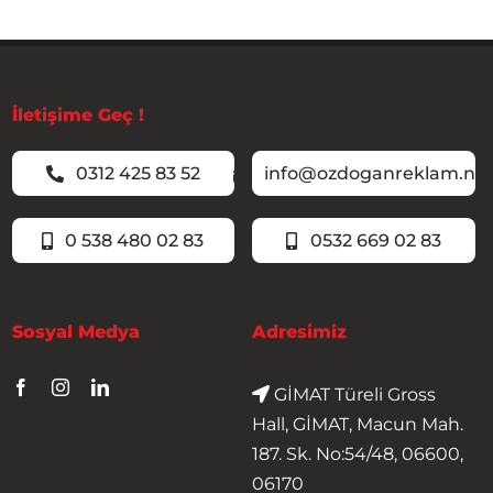
İletişime Geç !
0312 425 83 52
info@ozdoganreklam.ne
0 538 480 02 83
0532 669 02 83
Sosyal Medya
Adresimiz
GİMAT Türeli Gross
Hall, GİMAT, Macun Mah.
187. Sk. No:54/48, 06600,
06170