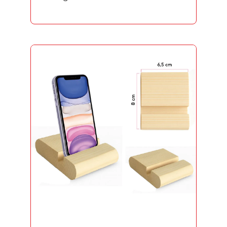
Heykel ve Figürler
Masa İsimlikleri
Kupa
Madalyon
Rozet
Promosyon