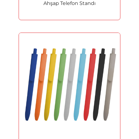
Reklam
Ahşap Telefon Standı
Bayraklar
Yaka Kartları
Kampanya ve İndirimli