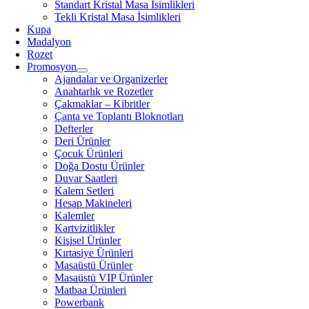
Standart Kristal Masa İsimlikleri
Tekli Kristal Masa İsimlikleri
Kupa
Madalyon
Rozet
Promosyon
Ajandalar ve Organizerler
Anahtarlık ve Rozetler
Çakmaklar – Kibritler
Çanta ve Toplantı Bloknotları
Defterler
Deri Ürünler
Çocuk Ürünleri
Doğa Dostu Ürünler
Duvar Saatleri
Kalem Setleri
Hesap Makineleri
Kalemler
Kartvizitlikler
Kişisel Ürünler
Kırtasiye Ürünleri
Masaüstü Ürünler
Masaüstü VIP Ürünler
Matbaa Ürünleri
Powerbank