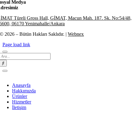
osyal Medya
dresimiz
İMAT Türeli Gross Hall, GİMAT, Macun Mah. 187. Sk. No:54/48,
6600, 06170 Yenimahalle/Ankara
© 2026 – Bütün Hakları Saklıdır. |
Webnex
Page load link
Search
for:
Anasayfa
Hakkımızda
Ürünler
Hizmetler
İletişim
Go
to
Top