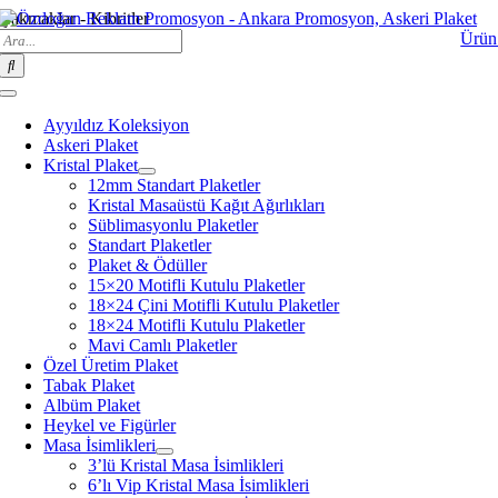
Skip
Çakmaklar - Kibritler
Search
to
Ürün
for:
content
Toggle
Navigation
Ayyıldız Koleksiyon
Askeri Plaket
Kristal Plaket
12mm Standart Plaketler
Kristal Masaüstü Kağıt Ağırlıkları
Süblimasyonlu Plaketler
Standart Plaketler
Plaket & Ödüller
15×20 Motifli Kutulu Plaketler
18×24 Çini Motifli Kutulu Plaketler
18×24 Motifli Kutulu Plaketler
Mavi Camlı Plaketler
Özel Üretim Plaket
Tabak Plaket
Albüm Plaket
Heykel ve Figürler
Masa İsimlikleri
3’lü Kristal Masa İsimlikleri
6’lı Vip Kristal Masa İsimlikleri