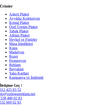
Ürünler
Askeri Plaket
Ayyıldız Koleksiyon
Kristal Plaket
Özel Üretim Plaket
Tabak Plaket
Albüm Plaket
Heykel ve Figürler
Masa İsimlikleri
Kupa
Madalyon
Rozet
Promosyon
Reklam
Bayraklar
Yaka Kartları
Kampanya ve İndirimli
İletişime Geç !
312 425 83 52
nfo@ozdoganreklam.net
 538 480 02 83
532 669 02 83