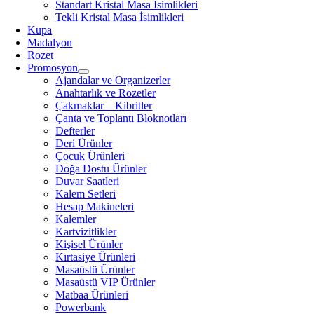
Standart Kristal Masa İsimlikleri
Tekli Kristal Masa İsimlikleri
Kupa
Madalyon
Rozet
Promosyon
Ajandalar ve Organizerler
Anahtarlık ve Rozetler
Çakmaklar – Kibritler
Çanta ve Toplantı Bloknotları
Defterler
Deri Ürünler
Çocuk Ürünleri
Doğa Dostu Ürünler
Duvar Saatleri
Kalem Setleri
Hesap Makineleri
Kalemler
Kartvizitlikler
Kişisel Ürünler
Kırtasiye Ürünleri
Masaüstü Ürünler
Masaüstü VIP Ürünler
Matbaa Ürünleri
Powerbank