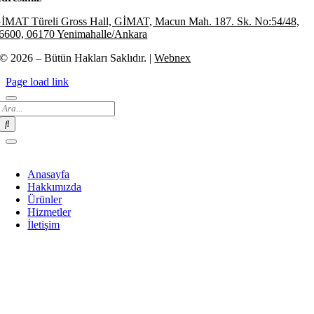
İMAT Türeli Gross Hall, GİMAT, Macun Mah. 187. Sk. No:54/48,
6600, 06170 Yenimahalle/Ankara
© 2026 – Bütün Hakları Saklıdır. |
Webnex
Page load link
Search
for:
Anasayfa
Hakkımızda
Ürünler
Hizmetler
İletişim
Go
to
Top