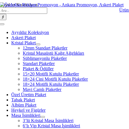
Skip
Ayyıldız Koleksiyon
Search
to
Ürün
for:
content
Toggle
Navigation
Ayyıldız Koleksiyon
Askeri Plaket
Kristal Plaket
12mm Standart Plaketler
Kristal Masaüstü Kağıt Ağırlıkları
Süblimasyonlu Plaketler
Standart Plaketler
Plaket & Ödüller
15×20 Motifli Kutulu Plaketler
18×24 Çini Motifli Kutulu Plaketler
18×24 Motifli Kutulu Plaketler
Mavi Camlı Plaketler
Özel Üretim Plaket
Tabak Plaket
Albüm Plaket
Heykel ve Figürler
Masa İsimlikleri
3’lü Kristal Masa İsimlikleri
6’lı Vip Kristal Masa İsimlikleri