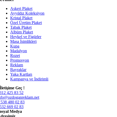
Askeri Plaket
Ayyıldız Koleksiyon
Kristal Plaket
Özel Üretim Plaket
Tabak Plaket
Albüm Plaket
Heykel ve Figürler
Masa İsimlikleri
Kupa
Madalyon
Rozet
Promosyon
Reklam
Bayraklar
Yaka Kartları
Kampanya ve İndirimli
İletişime Geç !
312 425 83 52
nfo@ozdoganreklam.net
 538 480 02 83
532 669 02 83
osyal Medya
dresimiz