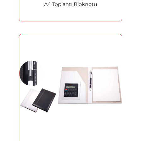
A4 Toplantı Bloknotu
Heykel ve Figürler
Masa İsimlikleri
Kupa
Madalyon
Rozet
Promosyon