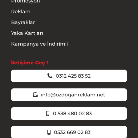
Promosyon
Reklam
Bayraklar
Yaka Kartları
Kampanya ve İndirimli
İletişime Geç !
0312 425 83 52
info@ozdoganreklam.net
0 538 480 02 83
0532 669 02 83