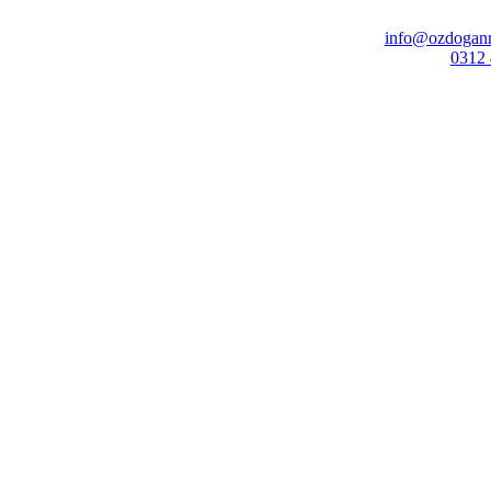
info@ozdoganr
0312 