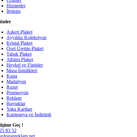
Ürünler
Hizmetler
İletişim
ünler
Askeri Plaket
Ayyıldız Koleksiyon
Kristal Plaket
Özel Üretim Plaket
Tabak Plaket
Albüm Plaket
Heykel ve Figürler
Masa İsimlikleri
Kupa
Madalyon
Rozet
Promosyon
Reklam
Bayraklar
Yaka Kartları
Kampanya ve İndirimli
etişime Geç !
25 83 52
zdoganreklam.net