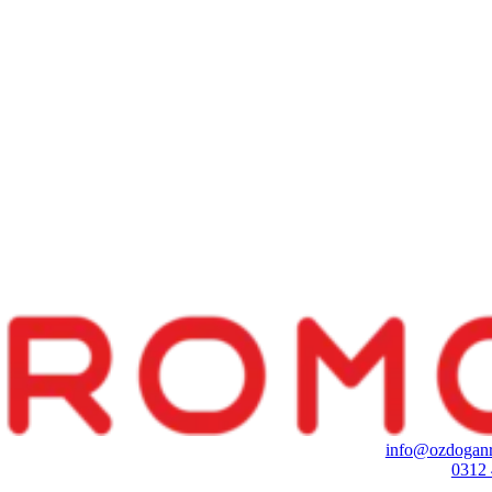
info@ozdoganr
0312 