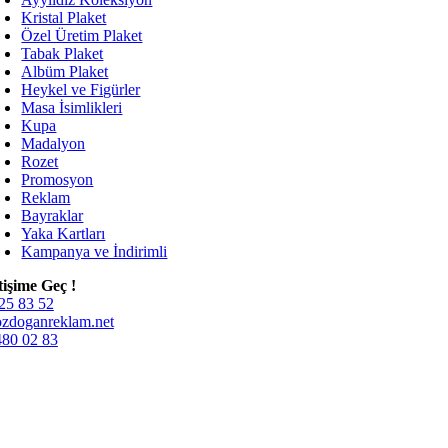
Kristal Plaket
Özel Üretim Plaket
Tabak Plaket
Albüm Plaket
Heykel ve Figürler
Masa İsimlikleri
Kupa
Madalyon
Rozet
Promosyon
Reklam
Bayraklar
Yaka Kartları
Kampanya ve İndirimli
etişime Geç !
25 83 52
zdoganreklam.net
480 02 83
69 02 83
l Medya
miz
Türeli Gross Hall, GİMAT, Macun Mah. 187. Sk. No:54/48, 06600, 