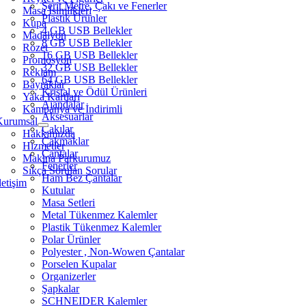
Şerit Metre, Çakı ve Fenerler
Masa İsimlikleri
Plastik Ürünler
Kupa
4 GB USB Bellekler
Madalyon
8 GB USB Bellekler
Rozet
16 GB USB Bellekler
Promosyon
32 GB USB Bellekler
Reklam
64 GB USB Bellekler
Bayraklar
Kristal ve Ödül Ürünleri
Yaka Kartları
Ajandalar
Kampanya ve İndirimli
Aksesuarlar
Kurumsal
Çakılar
Hakkımızda
Çakmaklar
Hizmetler
Çantalar
Makina Parkurumuz
Fenerler
Sıkça Sorulan Sorular
Ham Bez Çantalar
letişim
Kutular
Masa Setleri
Metal Tükenmez Kalemler
Plastik Tükenmez Kalemler
Polar Ürünler
Polyester , Non-Wowen Çantalar
Porselen Kupalar
Organizerler
Şapkalar
SCHNEIDER Kalemler