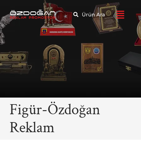
Skip
to
Ürün Ara
content
Figür-Özdoğan
Reklam