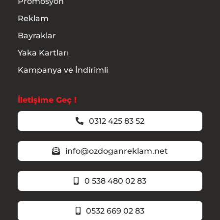
Promosyon
Reklam
Bayraklar
Yaka Kartları
Kampanya ve İndirimli
İletişime Geç !
0312 425 83 52
info@ozdoganreklam.net
0 538 480 02 83
0532 669 02 83