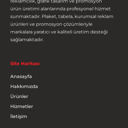
reklamcılık, grafik tasarım ve promosyon
ürün üretimi alanlarında profesyonel hizmet
sunmaktadır. Plaket, tabela, kurumsal reklam
Reklam
ürünleri ve promosyon çözümleriyle
markalara yaratıcı ve kaliteli üretim desteği
Bayraklar
sağlamaktadır.
Anasayfa
Yaka Kartları
Hakkımızda
Site Haritası
Kampanya ve İndirimli
Anasayfa
Ürünler
Hakkımızda
Hizmetler
Ürünler
Hizmetler
İletişim
İletişim