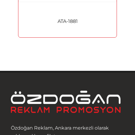
Albüm Plaket
ATA-1881
Heykel ve Figürler
Masa İsimlikleri
Kupa
Madalyon
Rozet
Özdoğan Reklam, Ankara merkezli olarak
Promosyon