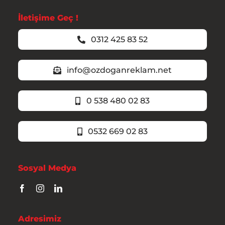
İletişime Geç !
0312 425 83 52
info@ozdoganreklam.net
0 538 480 02 83
0532 669 02 83
Sosyal Medya
Adresimiz