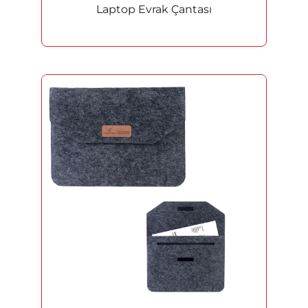
Laptop Evrak Çantası
Heykel ve Figürler
Masa İsimlikleri
Kupa
Madalyon
Rozet
Promosyon