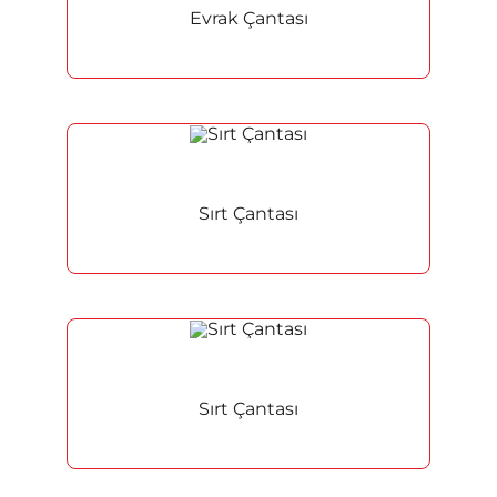
Evrak Çantası
Anasayfa
Hakkımızda
Ürünler
Sırt Çantası
Hizmetler
İletişim
Sırt Çantası